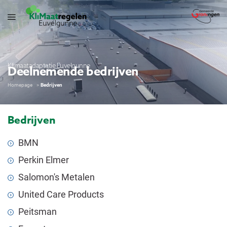
Klimaatadaptatie Euvelgunne
Deelnemende bedrijven
Homepage
Bedrijven
Bedrijven
BMN
Perkin Elmer
Salomon's Metalen
United Care Products
Peitsman