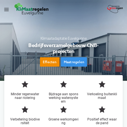
Klimaatadaptatie Euvelgunne
Bedrijfsverzamelgebouw CNB-
projecten
Effecten
Maatregelen
Minder regenwater
Bijdrage aan spons
Verkoeling buitenkli
naar riolering
werking watersyste
maat
em
Verbetering biodive
Groene werkomgevi
Positief effect waar
rsiteit
ng
de pand