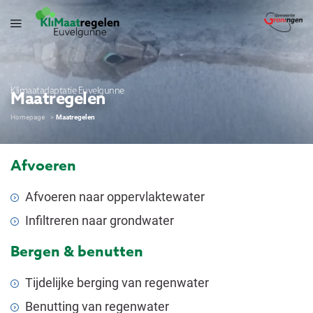
Klimaatadaptatie Euvelgunne
Maatregelen
Homepage
Maatregelen
Afvoeren
Afvoeren naar oppervlaktewater
Infiltreren naar grondwater
Bergen & benutten
Tijdelijke berging van regenwater
Benutting van regenwater