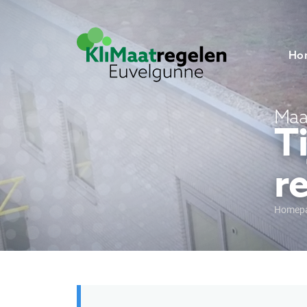
Ho
Maa
T
r
Homep