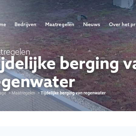
me
Bedrijven
Maatregelen
Nieuws
Over het pr
tregelen
ijdelijke berging v
egenwater
age
Maatregelen
Tijdelijke berging van regenwater