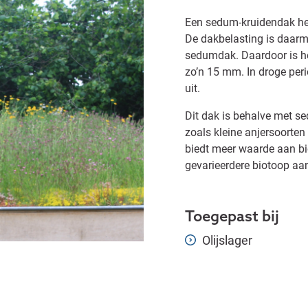
Een sedum-kruidendak heef
De dakbelasting is daarm
sedumdak. Daardoor is h
zo’n 15 mm. In droge peri
uit.
Dit dak is behalve met s
zoals kleine anjersoorte
biedt meer waarde aan bio
gevarieerdere biotoop a
Toegepast bij
Olijslager