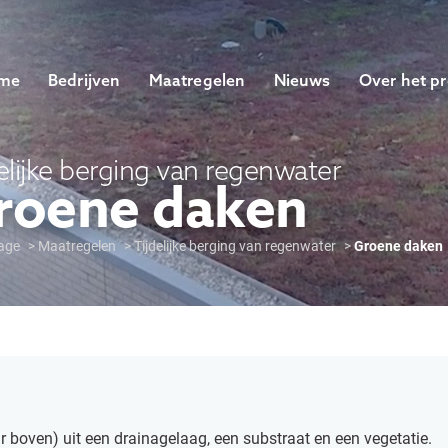
me
Bedrijven
Maatregelen
Nieuws
Over het pr
elijke berging van regenwater
roene daken
age
Maatregelen
Tijdelijke berging van regenwater
Groene daken
 boven) uit een drainagelaag, een substraat en een vegetatie.