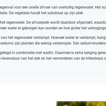
regenval voor een snelle afvoer van overtollig regenwater. Het s
atie. De vegetatie houdt het substraat op zijn plek.
 het regenwater. De afvoerpiek wordt daardoor afgevlakt, waardo
meer water er geborgen kan worden en hoe groter het vertragingse
 van het regenwater verdampt. Hoeveel water er verdampt, hangt 
t sedums zijn planten die weinig verdampen. Een sedum-kruide
legd in combinatie met wadi’s. Daarmee is extra berging gereal
de levensduur van het dak en het verminderen van de hittestress o