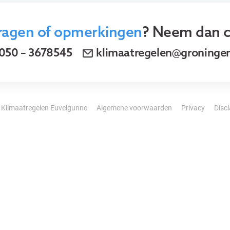
ragen of opmerkingen
? Neem dan c
050 – 3678545
klimaatregelen@groningen
 Klimaatregelen Euvelgunne
Algemene voorwaarden
Privacy
Disc