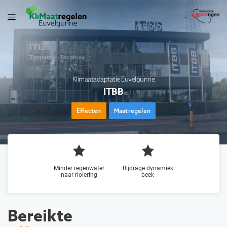
Klimaatadaptatie Euvelgunne
ITBB
Effecten
Maatregelen
Minder regenwater
Bijdrage dynamiek
naar riolering
beek
Bereikte