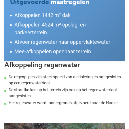
Uitgevoerde
maatregelen
Afkoppelen 1442 m² dak
Afkoppelen 4524 m² opslag- en
parkeerterrein
Afvoer regenwater naar oppervlaktewater
Mee-afkoppelen openbaar terrein
Afkoppeling regenwater
De regenpijpen zijn afgekoppeld van de riolering en aangesloten
op een regenwaterriool
De straatkolken op het terrein zijn ook op het regenwaterriool
aangesloten
Het regenwater wordt ondergronds afgevoerd naar de Hunze