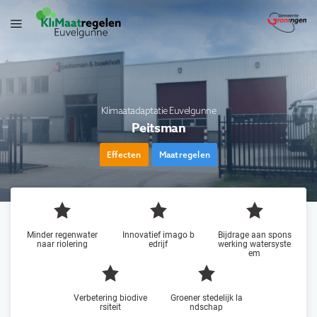
Klimaatadaptatie Euvelgunne
Peitsman
Effecten
Maatregelen
Minder regenwater
Innovatief imago b
Bijdrage aan spons
naar riolering
edrijf
werking watersyste
em
Verbetering biodive
Groener stedelijk la
rsiteit
ndschap